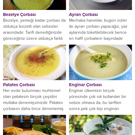
Bezelye Çorbası
Ayran Çorbası
Bezelye, yemeği kadar çorbası da
Merhaba hanımlar, bugün sizler
oldukça lezzetli olan sebzeler
ile ayran çorbası yapacağız, yaz
arasındadır. Tarifi denediğinizde
aylarında tüketilebilecek bence
göreceğiniz üzere oldukça farklı
en hafif çorbaların başındadır
ve lezzetli olan bezelye...
içinde yoğurt olması sebebi...
Patates Çorbası
Enginar Çorbası
Her evde bulunması muhtemel
Enginar ülkemizin birçok
olan patatesin birçok çeşidini
yöresinde çok sık kullanılan bir
mutlaka denemişsinizdir. Patates
sebze olmasa da, bu tariften
çorbasını daha önce denememiş
sonra pek çok kişi enginarı
ve yememiş olanlar için ilginç...
tariflerinde kullanmadığı...