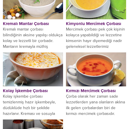
Kremalı Mantar Çorbası
Kimyonlu Mercimek Çorbası
Kremalı mantar çorbası
Mercimek çorbası pek çok kişinin
bilindiğinin aksine yapılışı oldukça
kolayca yapabildiği ve lezzetine
kolay ve lezzetli bir çorbadır.
kimsenin hayır diyemediği nadir
Mantarın kremayla müthiş
geleneksel lezzetlerimiz
uyumunun damaklarda bıraktığı
arasındadır. Mercimek çorbasına
bu lezzeti,...
ilave edeceğimiz...
Kolay İşkembe Çorbası
Kırmızı Mercimek Çorbası
Kolay işkembe çorbası
Çorba olarak her zaman sade
temizlenmiş hazır işkembeyle,
lezzetlerden yana olanların aklına
düdüklüde hızlı bir şekilde
ilk gelen çorbalardan biri de
hazırlanır. Kreması ve sosuyla
kırmızı mercimek çorbasıdır.
birlikte yaklaşık 40 dakika sürede
Annelerimizin küçüklükten
servise...
itibaren...