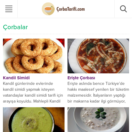
Çorbalar
Kandil Simidi
Erişte Çorbası
Kandil günlerinde evlerinde
Erişte aslında bence Türkiye’de
kandil simidi yapmak isteyen
hakkı maalesef yenilen bir tüketim
vatandaşlar kandil simidi tarifi için
malzemesidir. İtalyanların yaptığı
arayışa koyuldu. Mahlepli Kandil
bir makarna kadar ilgi görmüyor,
Simidi Tarifi Kandil simidi
oysa hem çorbası...
malzemeleri: 250...