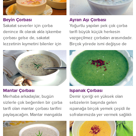
Beyin Çorbası
Ayran Aşı Çorbası
Sakatat severler için çorba
Yoğurtlu yapılan pek çok çorba
denince ilk olarak akla işkembe
tarifi büyük küçük herkesin
çorbası gelse de, sakatat
vazgeçilmez çorbaları arasındadır.
lezzetinin kıymetini bilenler için
Birçok yörede ismi değişse de
beyin çorbası da...
ayran aşı dendiğinde...
Mantar Çorbası
Ispanak Çorbası
Merhaba arkadaşlar, bugün
Demir içeriği en yüksek olan
sizlerle çok beğenilen bir çorba
sebzelerin başında gelen
tarifi olan mantar çorbası tarifini
ıspanağa birçok yemek çeşidi ile
paylaşacağım. Mantar mangalda
sofralarımızda yer vermek sağlıklı
etle ve etsiz sade...
beslenmek adına da...