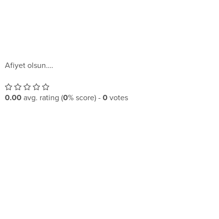
Afiyet olsun….
0.00
avg. rating (
0
% score) -
0
votes