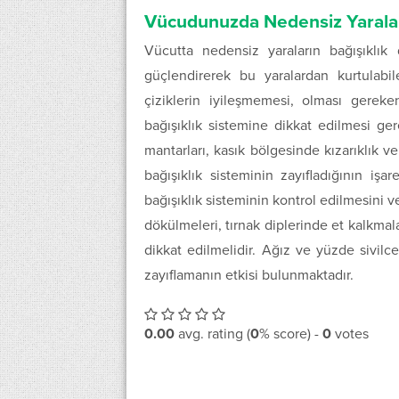
Vücudunuzda Nedensiz Yaralar Ba
Vücutta nedensiz yaraların bağışıklık 
güçlendirerek bu yaralardan kurtulabilec
çiziklerin iyileşmemesi, olması gerek
bağışıklık sistemine dikkat edilmesi ger
mantarları, kasık bölgesinde kızarıklık ve
bağışıklık sisteminin zayıfladığının işa
bağışıklık sisteminin kontrol edilmesini v
dökülmeleri, tırnak diplerinde et kalkmalar
dikkat edilmelidir. Ağız ve yüzde sivil
zayıflamanın etkisi bulunmaktadır.
0.00
avg. rating (
0
% score) -
0
votes