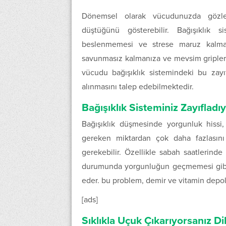
Dönemsel olarak vücudunuzda gözlemle
düştüğünü gösterebilir. Bağışıklık si
beslenmemesi ve strese maruz kalması 
savunmasız kalmanıza ve mevsim gripleri
vücudu bağışıklık sistemindeki bu zay
alınmasını talep edebilmektedir.
Bağışıklık Sisteminiz Zayıfladı
Bağışıklık düşmesinde yorgunluk hissi, 
gereken miktardan çok daha fazlasını
gerekebilir. Özellikle sabah saatlerind
durumunda yorgunluğun geçmemesi gibi be
eder. bu problem, demir ve vitamin depol
[ads]
Sıklıkla Uçuk Çıkarıyorsanız Di