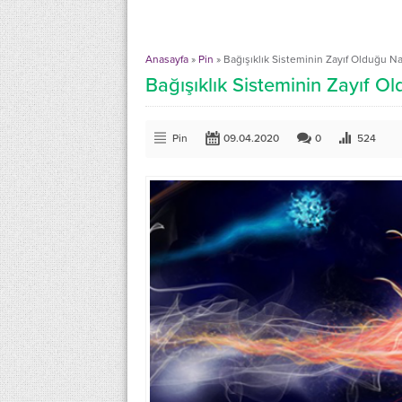
Anasayfa
»
Pin
»
Bağışıklık Sisteminin Zayıf Olduğu Nas
Bağışıklık Sisteminin Zayıf Ol
Pin
09.04.2020
0
524
Ayda 16 Kilo Verdiren Sarımsak Ceviz Kürü
Limon Kabuğu İle Ekre