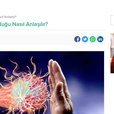
ıl Anlaşılır?
duğu Nasıl Anlaşılır?
m Ağrısı Tedavisi
Etli Güveç