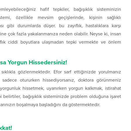
yebileceğiniz hafif tepkiler, bağışıklık sisteminizin
stemi, özellikle mevsim geçişlerinde, kişinin sağlıklı
gibi durumlarda düşer. bu zayıflık, hastalıklara karşı
ne çok fazla yakalanmanıza neden olabilir. Neyse ki, insan
ıflık ciddi boyutlara ulaşmadan tepki vermekte ve önlem
ysa Yorgun Hissedersiniz!
sıklıkla gözlenmektedir. Efor sarf ettiğinizde yorulmanız
 sadece otururken hissediyorsanız, doktora görünmeniz
e yorgunluk hissetmek, uyanırken yorgun kalkmak, istirahat
lirtiler, bağışıklık sisteminizde problem olduğuna işaret
arınızın boşalmaya başladığını da göstermektedir.
kkat!