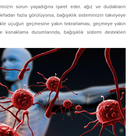
minizin sorun yaşadığına işaret eder. ağız ve dudakların
fadan fazla görülüyorsa, bağışıklık sisteminizin takviyeye
likle uçuğun geçmesine yakın tekrarlaması, geçmeye yakın
 konaklama durumlarında, bağışıklık sistemi destekleri