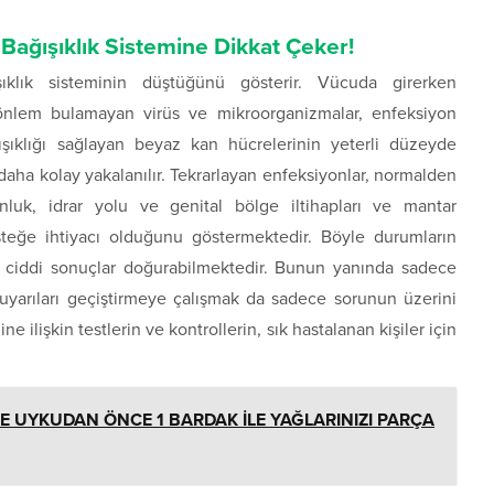
Bağışıklık Sistemine Dikkat Çeker!
ışıklık sisteminin düştüğünü gösterir. Vücuda girerken
önlem bulamayan virüs ve mikroorganizmalar, enfeksiyon
ışıklığı sağlayan beyaz kan hücrelerinin yeterli düzeyde
ha kolay yakalanılır. Tekrarlayan enfeksiyonlar, normalden
unluk, idrar yolu ve genital bölge iltihapları ve mantar
esteğe ihtiyacı olduğunu göstermektedir. Böyle durumların
sı ciddi sonuçlar doğurabilmektedir. Bunun yanında sadece
 uyarıları geçiştirmeye çalışmak da sadece sorunun üzerini
e ilişkin testlerin ve kontrollerin, sık hastalanan kişiler için
 UYKUDAN ÖNCE 1 BARDAK İLE YAĞLARINIZI PARÇA