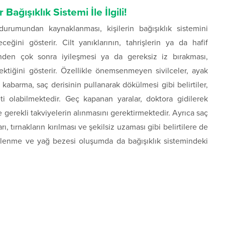
ğışıklık Sistemi İle İlgili!
durumundan kaynaklanması, kişilerin bağışıklık sistemini
eğini gösterir. Cilt yanıklarının, tahrişlerin ya da hafif
enden çok sonra iyileşmesi ya da gereksiz iz bırakması,
ektiğini gösterir. Özellikle önemsenmeyen sivilceler, ayak
 kabarma, saç derisinin pullanarak dökülmesi gibi belirtiler,
reti olabilmektedir. Geç kapanan yaralar, doktora gidilerek
e gerekli takviyelerin alınmasını gerektirmektedir. Ayrıca saç
ı, tırnakların kırılması ve şekilsiz uzaması gibi belirtilere de
celenme ve yağ bezesi oluşumda da bağışıklık sistemindeki