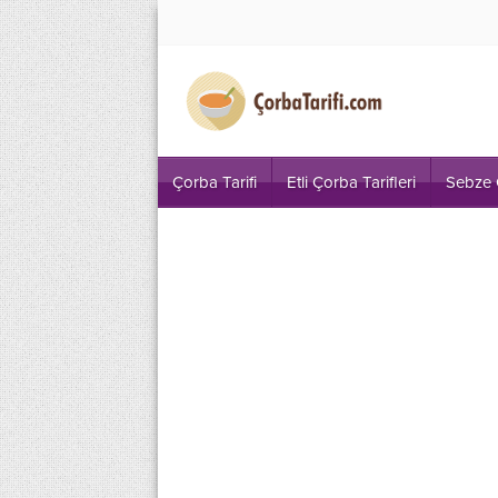
Çorba Tarifi
Etli Çorba Tarifleri
Sebze 