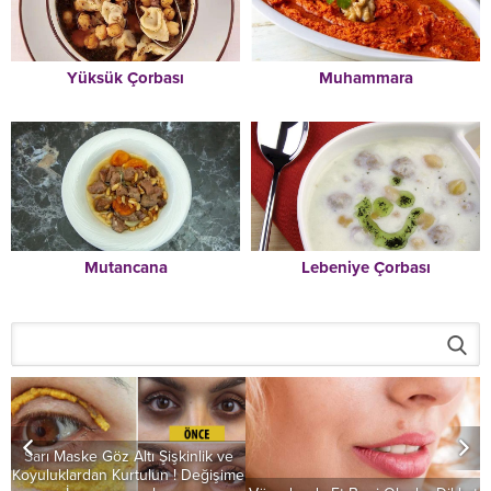
Yüksük Çorbası
Muhammara
Mutancana
Lebeniye Çorbası
Sarı Maske Göz Altı Şişkinlik ve
ıl
Koyuluklardan Kurtulun ! Değişime