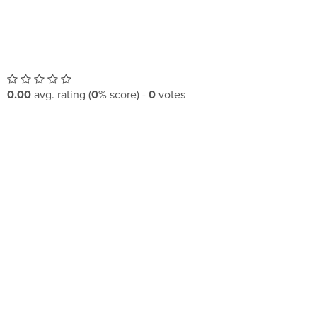
0.00
avg. rating (
0
% score) -
0
votes