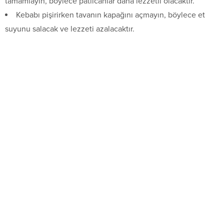
tamamlayın, böylece patlıcanlar daha lezzetli olacaktır.
Kebabı pişirirken tavanın kapağını açmayın, böylece et
suyunu salacak ve lezzeti azalacaktır.