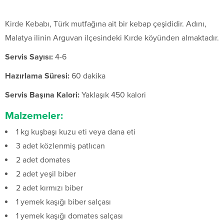
Kirde Kebabı, Türk mutfağına ait bir kebap çeşididir. Adını,
Malatya ilinin Arguvan ilçesindeki Kırde köyünden almaktadır.
Servis Sayısı:
4-6
Hazırlama Süresi:
60 dakika
Servis Başına Kalori:
Yaklaşık 450 kalori
Malzemeler:
1 kg kuşbaşı kuzu eti veya dana eti
3 adet közlenmiş patlıcan
2 adet domates
2 adet yeşil biber
2 adet kırmızı biber
1 yemek kaşığı biber salçası
1 yemek kaşığı domates salçası